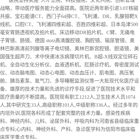
医院坚持实施“人才立院、科技强院、文化兴院、创新管理”
战略，带动医疗服务能力全面提高。医院近两年新引进3.0T核磁
共振、宝石能谱CT、西门子64排CT、飞利浦、DR、乳腺钼靶X
线机、口腔CT、飞利浦四维彩超、百胜四维彩超、日本岛津500
毫安胃肠透视机及拍片机、床边移动DR拍片机、C臂、无痛电
子胃镜、肠镜、德国 storz高清腹腔镜、胸腔镜、输尿管镜、奥
林巴斯高清前列腺等离子电切镜、奥林巴斯宫腔镜、胆道镜、美
国强生超声刀、术中快速冰冻病理切片机、B超-X线双定位碎石
机、全自动生化分析仪、血液透析机、肛肠诊疗机、骨密度测试
仪、动态脑电图、动态心电图、动态血压计、肌电图、高压氧
舱、胰岛素泵、氩气刀、多导睡眠监测仪等一大批现代化医疗设
备、雄厚的技术力量和先进的诊疗手段,促进了医院技术水平和
医疗质量的不断提高。医院现有职工1212人,卫生技术人员1074
人,其中研究生33人,高级职称101人,中级职称336人。经过多年的
内培外训,医院各科形成了配套完整的技术力量。感染性疾病
科、神经内科、儿科、泌尿外科、呼吸内科为河南省县级临床重
点专科;心内科、神经外科、产科、急诊医学科为信阳市临床临
床医学重点专科。