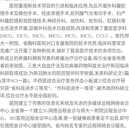
医院重视新技术项目的引进和临床应用,先后开展外科腹腔
镜手术及微创手术、经皮肾镜手术,前列腺气化电切手术、妇产
科腹腔镜和宫腔镜技术;神经外科、烧伤科、蛇伤科、肛肠科等
业务逐步开展;显微外科技术日趋成熟;改进和完善了重症医学科
(SICU、EICU、NICU、MICU、PICU、RICU、CCU）。依托郑
大一附院、省胸科医院对口支援我院的技术优势,临床科室攻坚
克难广泛开展了各种新技术,填补了我县医疗技术的多项空白。
新成立的疼痛科拥有完善的疼痛治疗诊疗设备,吸引全省各地患
者前来就医。三氧大自血疗法及抗病毒药物阿兹夫治疗新冠临床
科研取得成功,为新冠肺炎的防控提供科学依据,发表科研论文5篇
(其中SCI一篇)。中西医结合治疗发热伴血小板减少综合诊疗研
究获“省科技进步三等奖”、“市科技进步一等奖”,被市政府科研立
项,综合诊疗水平居全国前列。
医院建立了完善的信息化系统及先进的多媒体远程网络会诊
中心,全省第一个建立5G网络远程会诊与郑大一附院远程会诊中
心、301医院远程会诊中心连通,使一些疑难病患者足不出县,即可
在我院会诊中心接受国内、省内知名专家的远程网络会诊服务。