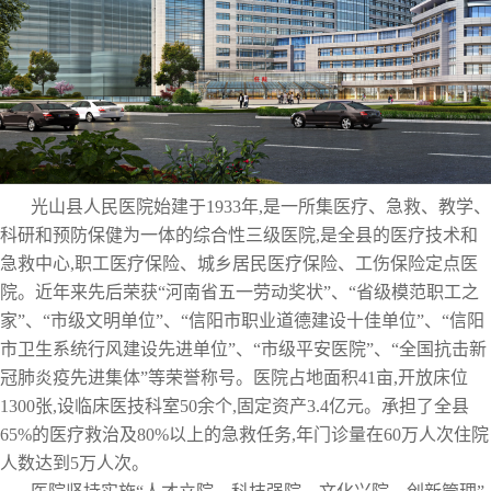
光山县人民医院始建于1933年,是一所集医疗、急救、教学、
科研和预防保健为一体的综合性三级医院,是全县的医疗技术和
急救中心,职工医疗保险、城乡居民医疗保险、工伤保险定点医
院。近年来先后荣获“河南省五一劳动奖状”、“省级模范职工之
家”、“市级文明单位”、“信阳市职业道德建设十佳单位”、“信阳
市卫生系统行风建设先进单位”、“市级平安医院”、“全国抗击新
冠肺炎疫先进集体”等荣誉称号。医院占地面积41亩,开放床位
1300张,设临床医技科室50余个,固定资产3.4亿元。承担了全县
65%的医疗救治及80%以上的急救任务,年门诊量在60万人次住院
人数达到5万人次。