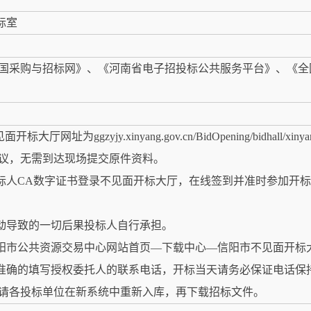
标室
国采购与招标网》、《河南省电子招投标公共服务平台》、《全
为ggzyjy.xinyang.gov.cn/BidOpening/bidhall/xi
议，无需到达现场提交原件资料。
投标人CA数字证书登录不见面开标大厅，在线签到并准时参加开
活动导致的一切后果投标人自行承担。
信阳市公共资源交易中心网站首页—下载中心—信阳市不见面开标
实准确的填写授权委托人的联系电话，开标当天请务必保证电话保
请各投标单位在新系统中重新入库，再下载招标文件。